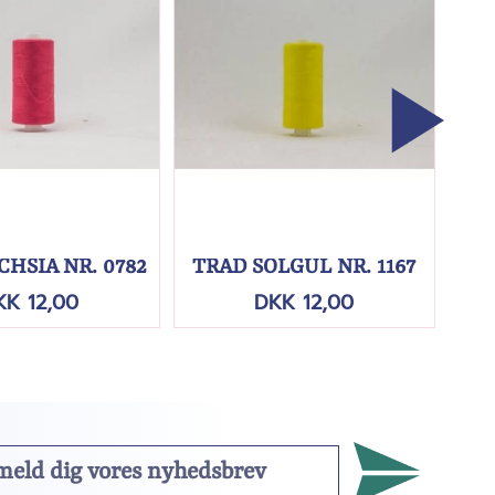
CHSIA NR. 0782
TRÅD SOLGUL NR. 1167
T
KK 12,00
DKK 12,00