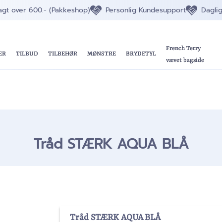
ragt over 600.- (Pakkeshop)
Personlig Kundesupport
Dagli
French Terry
ER
TILBUD
TILBEHØR
MØNSTRE
BRYDETYL
vævet bagside
Tråd STÆRK AQUA BLÅ
Tråd STÆRK AQUA BLÅ