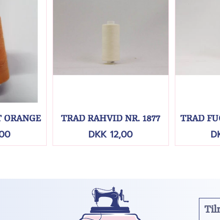
 ORANGE
TRÅD RÅHVID NR. 1877
TRÅD FU
,00
DKK 12,00
D