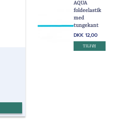
AQUA
foldeelastik
med
tungekant
DKK 12,00
TILFØJ
s