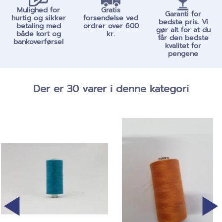
Mulighed for
Gratis
Garanti for
hurtig og sikker
forsendelse ved
bedste pris. Vi
betaling med
ordrer over 600
gør alt for at du
både kort og
kr.
får den bedste
bankoverførsel
kvalitet for
pengene
Der er 30 varer i denne kategori