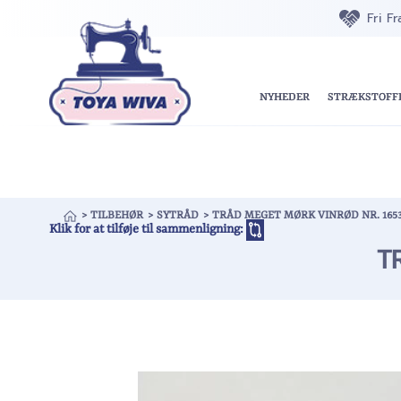
Fri F
NYHEDER
STRÆKSTOFF
>
TILBEHØR
>
SYTRÅD
>
TRÅD MEGET MØRK VINRØD NR. 165
Klik for at tilføje til sammenligning:
T