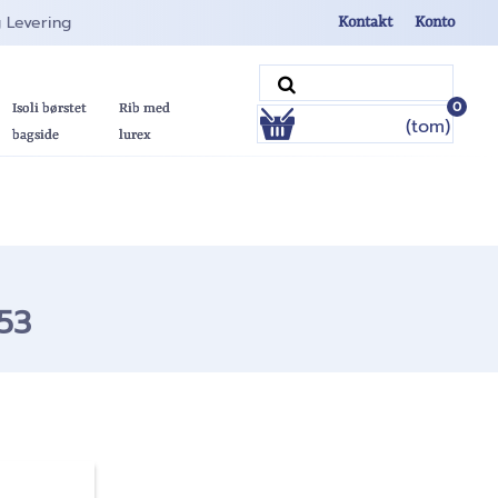
g Levering
Kontakt
Konto
0
Isoli børstet
Rib med
(tom)
bagside
lurex
53