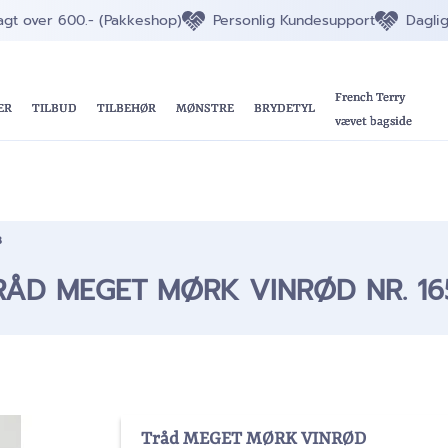
ragt over 600.- (Pakkeshop)
Personlig Kundesupport
Dagli
French Terry
ER
TILBUD
TILBEHØR
MØNSTRE
BRYDETYL
vævet bagside
3
RÅD MEGET MØRK VINRØD NR. 16
Tråd MEGET MØRK VINRØD