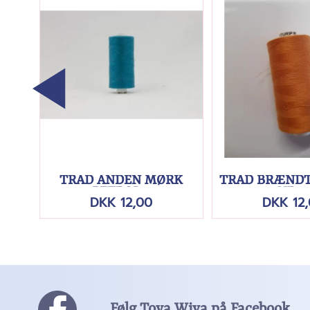
TRÅD ANDEN MØRK
TRÅD BRÆNDT
PETROL...
NR....
DKK 12,00
DKK 12
Følg Toya Wiva på Facebook