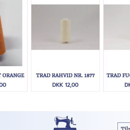
 ORANGE
TRÅD RÅHVID NR. 1877
TRÅD FU
,00
DKK 12,00
D