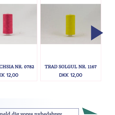
CHSIA NR. 0782
TRÅD SOLGUL NR. 1167
T
KK 12,00
DKK 12,00