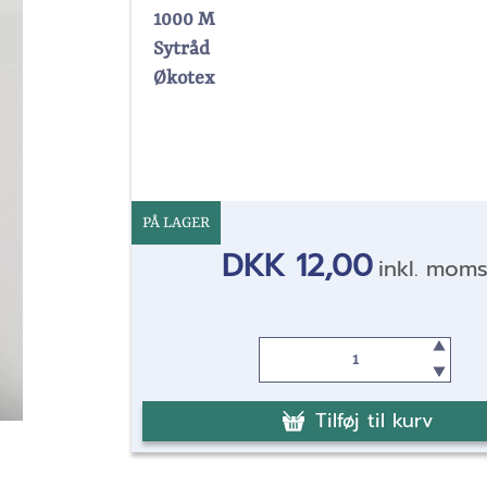
1000 M
Sytråd
Økotex
PÅ LAGER
DKK 12,00
inkl. mom
Tilføj til kurv