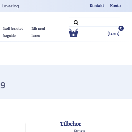
g Levering
Kontakt
Konto
0
Isoli børstet
Rib med
(tom)
bagside
lurex
29
Tilbehor
Brun