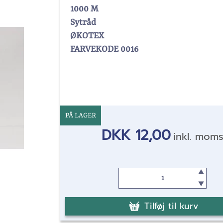
1000 M
Sytråd
ØKOTEX
FARVEKODE 0016
PÅ LAGER
DKK 12,00
inkl. mom
Tilføj til kurv