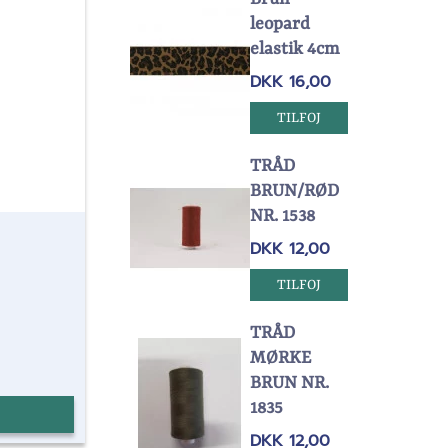
leopard
elastik 4cm
DKK 16,00
TILFOJ
TRÅD
BRUN/RØD
NR. 1538
DKK 12,00
s
TILFOJ
TRÅD
MØRKE
BRUN NR.
1835
DKK 12,00