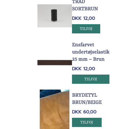
TRÅD
SORTBRUN
DKK 12,00
TILFOJ
Ensfarvet
undertøjselastik
25 mm – Brun
DKK 12,00
TILFOJ
BRYDETYL
BRUN/BEIGE
DKK 60,00
TILFOJ