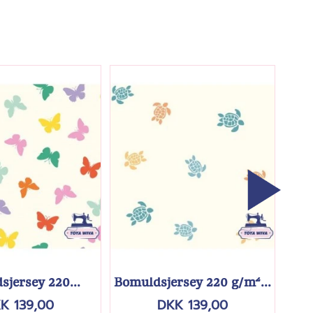
jersey 220...
Bomuldsjersey 220 g/m²...
Bomu
K 139,00
DKK 139,00