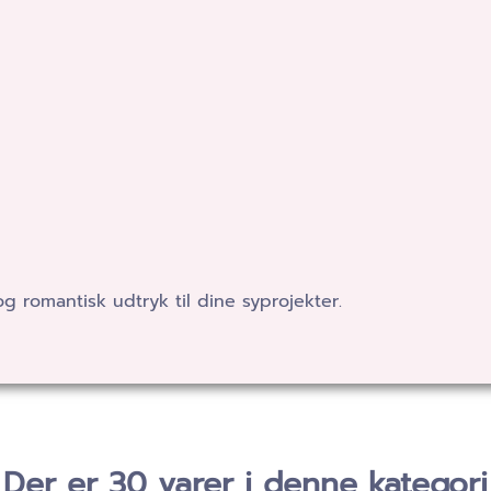
og romantisk udtryk til dine syprojekter.
Der er 30 varer i denne kategori