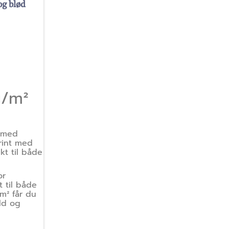
og blød
g/m²
y med
rint med
kt til både
or
t til både
m² får du
ald og