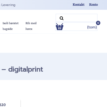
g Levering
Kontakt
Konto
0
Isoli børstet
Rib med
(tom)
bagside
lurex
 digitalprint
220