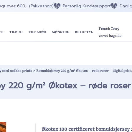
ragt over 600.- (Pakkeshop)
Personlig Kundesupport
Dagli
French Terry
ER
TILBUD
TILBEHØR
MØNSTRE
BRYDETYL
vævet bagside
ey med unikke prints
>
Bomuldsjersey 220 g/m² Økotex – røde roser – digitalprint
y 220 g/m² Økotex – røde roser –
Økotex 100 certificeret bomuldsjersey 