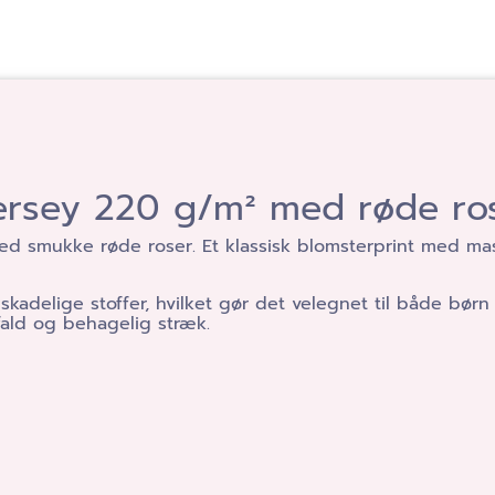
ersey 220 g/m² med røde ro
d smukke røde roser. Et klassisk blomsterprint med mass
or skadelige stoffer, hvilket gør det velegnet til både b
fald og behagelig stræk.