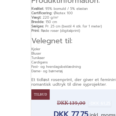
Produktinformation:
Kvalitet:
95% bomuld / 5% elastan
Certificering:
Økotex 100
Vægt:
220 g/m²
Bredde:
150 cm
Sælges:
Pr. 25 cm (bestil 4 stk. for 1 meter)
Print:
Røde roser (digitalprint)
Velegnet til:
Kjoler
Bluser
Tunikaer
Cardigans
Fest- og hverdagsbeklædning
Dame- og børnetøj
Et tidløst rosenprint, der giver et femini
romantisk udtryk til dine syprojekter.
TILBUD
DKK 139,00
-DKK 61,25
DKK 77,75
inkl. moms