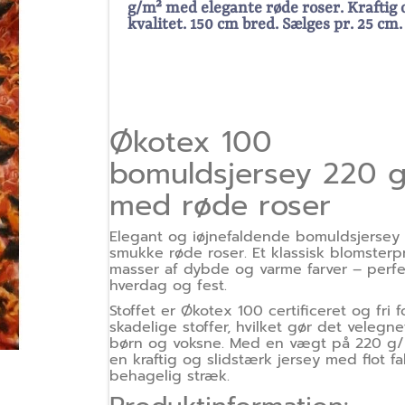
g/m² med elegante røde roser. Kraftig 
kvalitet. 150 cm bred. Sælges pr. 25 cm.
Økotex 100
bomuldsjersey 220 
med røde roser
Elegant og iøjnefaldende bomuldsjerse
smukke røde roser. Et klassisk blomsterp
masser af dybde og varme farver – perfe
hverdag og fest.
Stoffet er Økotex 100 certificeret og fri f
skadelige stoffer, hvilket gør det velegne
børn og voksne. Med en vægt på 220 g/
en kraftig og slidstærk jersey med flot f
behagelig stræk.